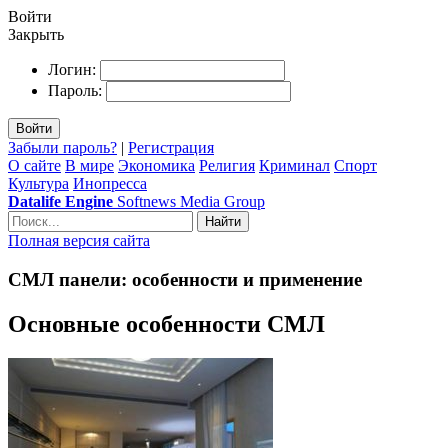
Войти
Закрыть
Логин:
Пароль:
Войти
Забыли пароль?
|
Регистрация
О сайте
В мире
Экономика
Религия
Криминал
Спорт
Культура
Инопресса
Datalife Engine
Softnews Media Group
Найти
Полная версия сайта
СМЛ панели: особенности и применение
Основные особенности СМЛ