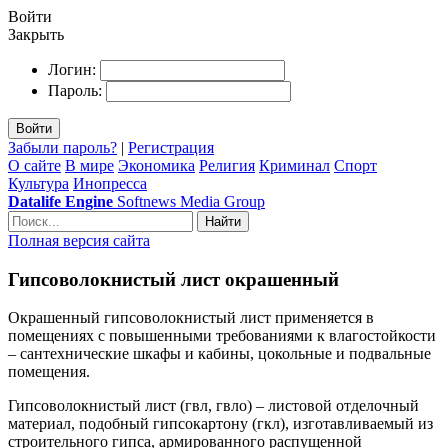
Войти
Закрыть
Логин:
Пароль:
Войти
Забыли пароль?
|
Регистрация
О сайте
В мире
Экономика
Религия
Криминал
Спорт
Культура
Инопресса
Datalife Engine
Softnews Media Group
Найти
Полная версия сайта
Гипсоволокнистый лист окрашенный
Окрашенный гипсоволокнистый лист применяется в
помещениях с повышенными требованиями к влагостойкости
– сантехнические шкафы и кабины, цокольные и подвальные
помещения.
Гипсоволокнистый лист (гвл, гвло) – листовой отделочный
материал, подобный гипсокартону (гкл), изготавливаемый из
строительного гипса, армированного распущенной