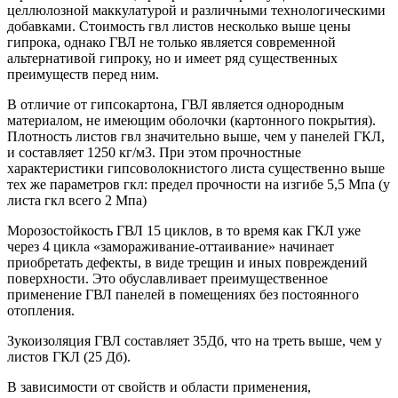
целлюлозной маккулатурой и различными технологическими
добавками. Стоимость гвл листов несколько выше цены
гипрока, однако ГВЛ не только является современной
альтернативой гипроку, но и имеет ряд существенных
преимуществ перед ним.
В отличие от гипсокартона, ГВЛ является однородным
материалом, не имеющим оболочки (картонного покрытия).
Плотность листов гвл значительно выше, чем у панелей ГКЛ,
и составляет 1250 кг/м3. При этом прочностные
характеристики гипсоволокнистого листа существенно выше
тех же параметров гкл: предел прочности на изгибе 5,5 Мпа (у
листа гкл всего 2 Мпа)
Морозостойкость ГВЛ 15 циклов, в то время как ГКЛ уже
через 4 цикла «замораживание-оттаивание» начинает
приобретать дефекты, в виде трещин и иных повреждений
поверхности. Это обуславливает преимущественное
применение ГВЛ панелей в помещениях без постоянного
отопления.
Зукоизоляция ГВЛ составляет 35Дб, что на треть выше, чем у
листов ГКЛ (25 Дб).
В зависимости от свойств и области применения,