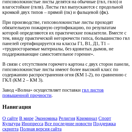
гипсоволокнистые листы делятся на обычные (гвл, гвло) и
влагостойкие (гвлв). Листы гвл выпускаются с продольной
кромкой двух типов – прямой (пк) и фальцевой (фк).
При производстве, гипсоволокнистые листы проходят
обязательную пожарную сертификацию, по результатам
которой определяются их практические показатели. Вместе с
тем, ввиду практической негорючести гипса, большинство гвл
панелей сертифицируется на классы Г1, В1, Д1, Т1 –
«трудносгораемые материалы, без ядовитых дымов, не
поддерживающие самостоятельное горение».
В связи с отсутствием горючего картона с двух сторон панели,
гипсоволокнистые листы имеют более высокий класс по
содержанию распространения огня (КМ 1-2), по сравнению с
ГКЛ (КМ 2 – КМ 3).
Завод «Волна» осуществляет поставки
гвл листов
повышенной прочности
.
Навигация
О сайте
В мире
Экономика
Религия
Криминал
Спорт
Культура
Инопресса
Все последние новости
Поддержка
скрипта
Полная версия сайта