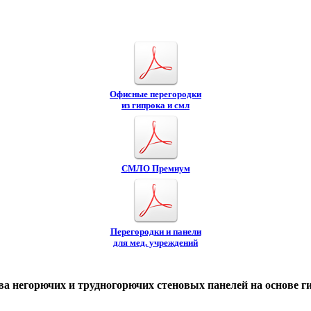
Офисные перегородки
из гипрока и смл
СМЛО Премиум
Перегородки и панели
для мед. учреждений
а негорючих и трудногорючих стеновых панелей на основе г